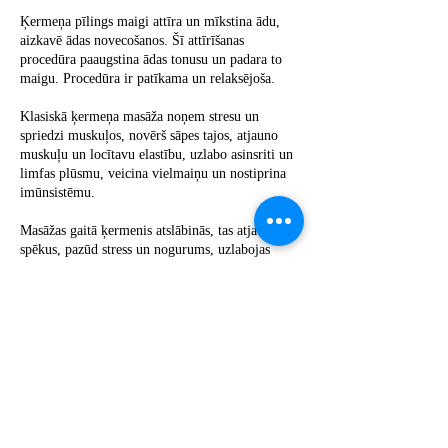
Ķermeņa pīlings maigi attīra un mīkstina ādu,
aizkavē ādas novecošanos. Šī attīrīšanas
procedūra paaugstina ādas tonusu un padara to
maigu. Procedūra ir patīkama un relaksējoša.
Klasiskā ķermeņa masāža noņem stresu un
spriedzi muskuļos, novērš sāpes tajos, atjauno
muskuļu un locītavu elastību, uzlabo asinsriti un
limfas plūsmu, veicina vielmaiņu un nostiprina
imūnsistēmu.
Masāžas gaitā ķermenis atslābinās, tas atjauno
spēkus, pazūd stress un nogurums, uzlabojas
vispārējā pašsajūta pēc darba dienas.
Kontaktinformācija
Blaumaņa iela 12A, Central District, Riga,
Latvia
clinicesteticriga@gmail.com