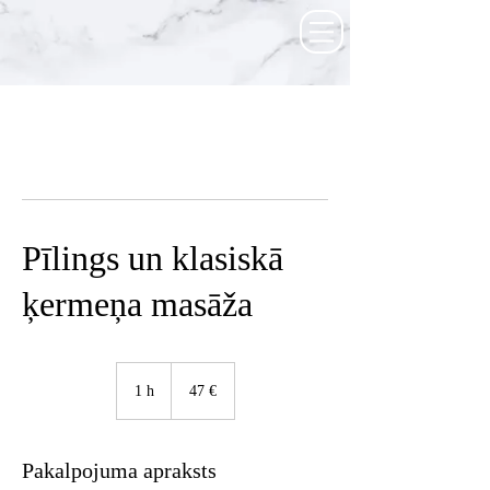
Pīlings un klasiskā
ķermeņa masāža
47
eiro
1 h
1
47 €
Pakalpojuma apraksts