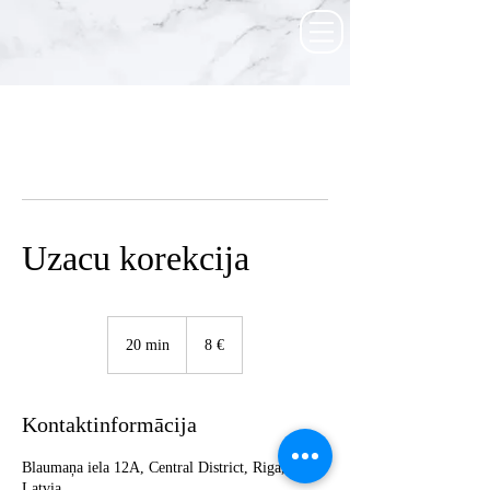
Uzacu korekcija
8
eiro
20 min
2
8 €
0
m
i
Kontaktinformācija
n
Blaumaņa iela 12A, Central District, Riga,
Latvia